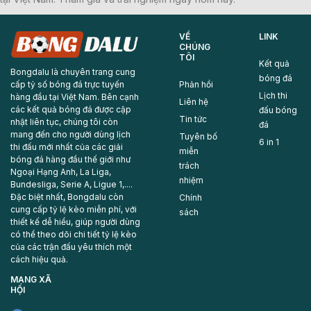
VỀ
LINK
CHÚNG
TÔI
Kết quả
Bongdalu là chuyên trang cung
bóng đá
Phản hồi
cấp tỷ số bóng đá trực tuyến
Lịch thi
hàng đầu tại Việt Nam. Bên cạnh
Liên hệ
các kết quả bóng đá được cập
đấu bóng
Tin tức
nhật liên tục, chúng tôi còn
đá
mang đến cho người dùng lịch
Tuyên bố
6 in 1
thi đấu mới nhất của các giải
miễn
bóng đá hàng đầu thế giới như
trách
Ngoại Hạng Anh, La Liga,
nhiệm
Bundesliga, Serie A, Ligue 1,....
Đặc biệt nhất, Bongdalu còn
Chính
cung cấp tỷ lệ kèo miễn phí, với
sách
thiết kế dễ hiểu, giúp người dùng
có thể theo dõi chi tiết tỷ lệ kèo
của các trận đấu yêu thích một
cách hiệu quả.
MẠNG XÃ
HỘI