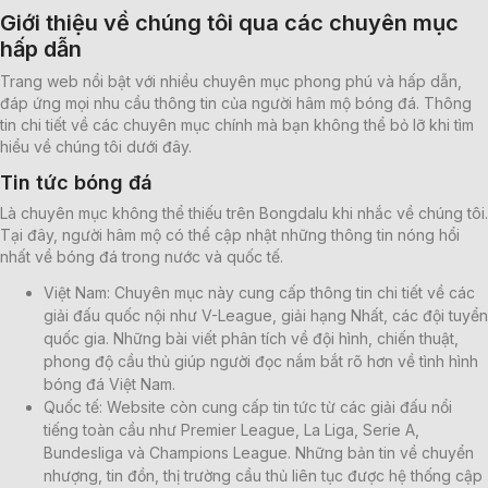
Giới thiệu về chúng tôi qua các chuyên mục
hấp dẫn
Trang web nổi bật với nhiều chuyên mục phong phú và hấp dẫn,
đáp ứng mọi nhu cầu thông tin của người hâm mộ bóng đá. Thông
tin chi tiết về các chuyên mục chính mà bạn không thể bỏ lỡ khi tìm
hiểu về chúng tôi dưới đây.
Tin tức bóng đá
Là chuyên mục không thể thiếu trên Bongdalu khi nhắc về chúng tôi.
Tại đây, người hâm mộ có thể cập nhật những thông tin nóng hổi
nhất về bóng đá trong nước và quốc tế.
Việt Nam: Chuyên mục này cung cấp thông tin chi tiết về các
giải đấu quốc nội như V-League, giải hạng Nhất, các đội tuyển
quốc gia. Những bài viết phân tích về đội hình, chiến thuật,
phong độ cầu thủ giúp người đọc nắm bắt rõ hơn về tình hình
bóng đá Việt Nam.
Quốc tế: Website còn cung cấp tin tức từ các giải đấu nổi
tiếng toàn cầu như Premier League, La Liga, Serie A,
Bundesliga và Champions League. Những bản tin về chuyển
nhượng, tin đồn, thị trường cầu thủ liên tục được hệ thống cập