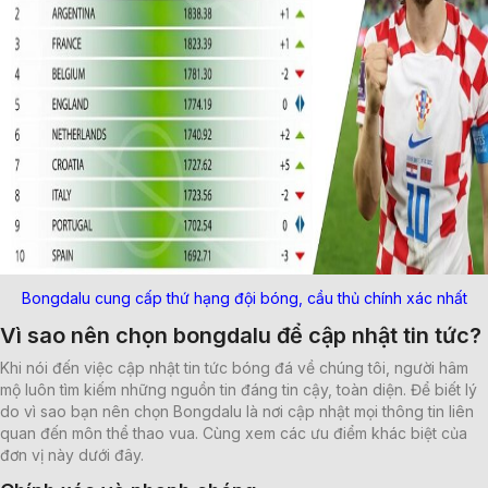
Bongdalu cung cấp thứ hạng đội bóng, cầu thủ chính xác nhất
Vì sao nên chọn bongdalu để cập nhật tin tức?
Khi nói đến việc cập nhật tin tức bóng đá về chúng tôi, người hâm
mộ luôn tìm kiếm những nguồn tin đáng tin cậy, toàn diện. Để biết lý
do vì sao bạn nên chọn Bongdalu là nơi cập nhật mọi thông tin liên
quan đến môn thể thao vua. Cùng xem các ưu điểm khác biệt của
đơn vị này dưới đây.