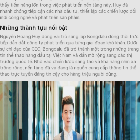
thấy tiềm năng lớn trong việc phát triển nền tảng này, Huy đã
nhanh chóng tiếp cận các nhà đầu tư, thiết lập các chiến lược đổi
mới công nghệ và phát triển sản phẩm.
Những thành tựu nổi bật
Nguyễn Hoàng Huy đóng vai trò sáng lập Bongdalu đồng thời trực
tiếp dẫn dắt công ty phát triển qua từng giai đoạn khó khăn. Dưới
sự chỉ đạo của CEO, Bongdalu đã trở thành một trong những trang
tin thể thao hàng đầu tại Việt Nam và dần mở rộng sang các thị
trường quốc tế. Nhờ vào chiến lược sáng tạo và khả năng nhìn xa
trông rộng, nền tảng đã và đang là nguồn cung cấp thông tin thể
thao trực tuyến đáng tin cậy cho hàng triệu người dùng.