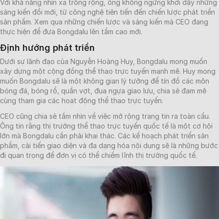
Với khả năng nhìn xa trông rộng, ông không ngừng khơi dậy những
sáng kiến đổi mới, từ công nghệ tiên tiến đến chiến lược phát triển
sản phẩm. Xem qua những chiến lược và sáng kiến mà CEO đang
thực hiện để đưa Bongdalu lên tầm cao mới.
Định hướng phát triển
Dưới sự lãnh đạo của Nguyễn Hoàng Huy, Bongdalu mong muốn
xây dựng một cộng đồng thể thao trực tuyến mạnh mẽ. Huy mong
muốn Bongdalu sẽ là một không gian lý tưởng để tín đồ các môn
bóng đá, bóng rổ, quần vợt, đua ngựa giao lưu, chia sẻ đam mê
cùng tham gia các hoạt động thể thao trực tuyến.
CEO cũng chia sẻ tầm nhìn về việc mở rộng trang tin ra toàn cầu.
Ông tin rằng thị trường thể thao trực tuyến quốc tế là một cơ hội
lớn mà Bongdalu cần phải khai thác. Các kế hoạch phát triển sản
phẩm, cải tiến giao diện và đa dạng hóa nội dung sẽ là những bước
đi quan trọng để đơn vị có thể chiếm lĩnh thị trường quốc tế.