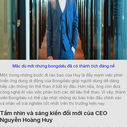
Mặc dù mới nhưng bongdalu đã có thành tích đáng nể
Một trong những bước đi táo bạo của Huy là đẩy mạnh việc phát
triển ứng dụng di động của Bongdalu giúp người dùng dễ dàng
tiếp cận thông tin thể thao ở bất kỳ đâu. Hơn nữa, ông còn đưa
công nghệ AI vào việc phân tích các dữ liệu thể thao. Vì vậy, thành
viên Bongdalu có thể cập nhật những dự báo trận đấu chính xác
và nhận về trải nghiệm tốt nhất trên thị trường hiện nay.
Tầm nhìn và sáng kiến đổi mới của CEO
Nguyễn Hoàng Huy