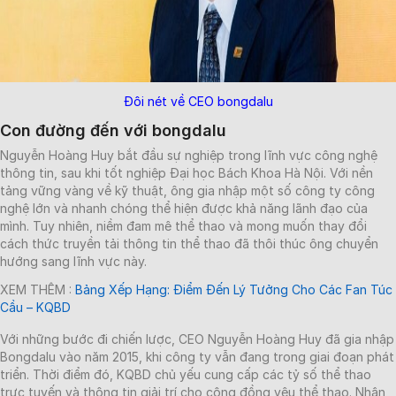
Đôi nét về CEO bongdalu
Con đường đến với bongdalu
Nguyễn Hoàng Huy bắt đầu sự nghiệp trong lĩnh vực công nghệ
thông tin, sau khi tốt nghiệp Đại học Bách Khoa Hà Nội. Với nền
tảng vững vàng về kỹ thuật, ông gia nhập một số công ty công
nghệ lớn và nhanh chóng thể hiện được khả năng lãnh đạo của
mình. Tuy nhiên, niềm đam mê thể thao và mong muốn thay đổi
cách thức truyền tải thông tin thể thao đã thôi thúc ông chuyển
hướng sang lĩnh vực này.
XEM THÊM :
Bảng Xếp Hạng: Điểm Đến Lý Tưởng Cho Các Fan Túc
Cầu – KQBD
Với những bước đi chiến lược, CEO Nguyễn Hoàng Huy đã gia nhập
Bongdalu vào năm 2015, khi công ty vẫn đang trong giai đoạn phát
triển. Thời điểm đó, KQBD chủ yếu cung cấp các tỷ số thể thao
trực tuyến và thông tin giải trí cho cộng đồng yêu thể thao. Nhận