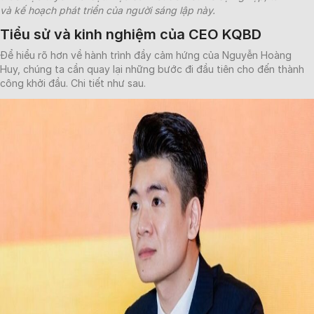
và kế hoạch phát triển của người sáng lập này.
Tiểu sử và kinh nghiệm của CEO KQBD
Để hiểu rõ hơn về hành trình đầy cảm hứng của Nguyễn Hoàng
Huy, chúng ta cần quay lại những bước đi đầu tiên cho đến thành
công khởi đầu. Chi tiết như sau.