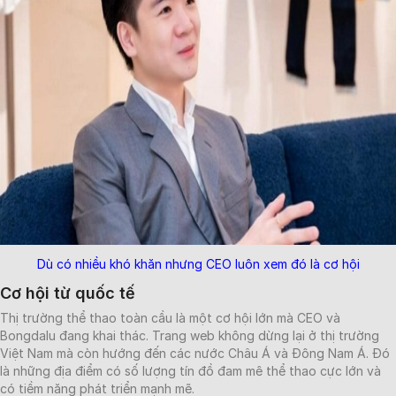
Dù có nhiều khó khăn nhưng CEO luôn xem đó là cơ hội
Cơ hội từ quốc tế
Thị trường thể thao toàn cầu là một cơ hội lớn mà CEO và
Bongdalu đang khai thác. Trang web không dừng lại ở thị trường
Việt Nam mà còn hướng đến các nước Châu Á và Đông Nam Á. Đó
là những địa điểm có số lượng tín đồ đam mê thể thao cực lớn và
có tiềm năng phát triển mạnh mẽ.