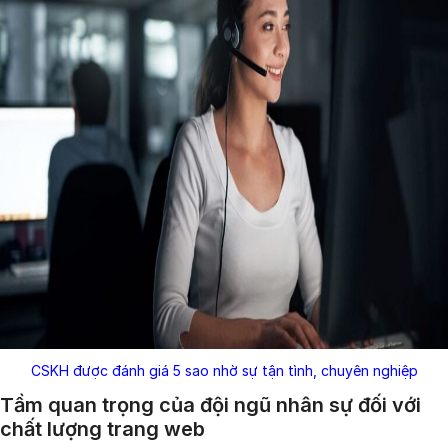
CSKH được đánh giá 5 sao nhờ sự tận tình, chuyên nghiệp
Tầm quan trọng của đội ngũ nhân sự đối với
chất lượng trang web