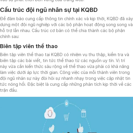
Cấu trúc đội ngũ nhân sự tại KQBD
Để đảm bảo cung cấp thông tin chính xác và kịp thời, KQBD đã xây
dựng một đội ngũ nghiệp với các bộ phận hoạt động song song và
hỗ trợ lẫn nhau. Cấu trúc cơ bản có thể chia thành các bộ phận
chính sau:
Biên tập viên thể thao
Biên tập viên thể thao tại KQBD có nhiệm vụ thu thập, kiểm tra và
biên tập các bài viết, tin tức thể thao từ các nguồn uy tín. Vị trí
này vừa cần kiến thức sâu rộng về thể thao vừa phải có khả năng
làm việc dưới áp lực thời gian. Công việc của mỗi thành viên trong
đội ngũ nhân sự này đòi hỏi sự nhanh nhạy trong việc cập nhật tin
tức nóng hổi. Đặc biệt là cung cấp những phân tích kịp thời về các
trận đấu.