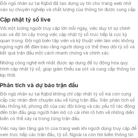
Đội ngũ nhân sự tại Kqbd đã tạo dựng uy tín cho trang web nhờ
vào sự chuyên nghiệp và chất lượng của thông tin được cung cấp.
Cập nhật tỷ số live
Với một lượng người truy cập lớn mỗi ngày, việc duy trì sự chính
xác và độ tin cậy trong việc cập nhật tỷ số trực tiếp là cực kỳ
quan trọng. Đội ngũ biên tập viên và kỹ thuật viên làm việc không
ngừng nghỉ để đảm bảo rằng người dùng có thể theo dõi tỷ số và
kết quả trận đấu một cách nhanh chóng và chính xác.
Những công nghệ mới nhất được áp dụng để tự động hóa quy
trình cập nhật tỷ số, giúp giảm thiểu sai sót và cung cấp thông tin
kịp thời.
Phân tích và dự báo trận đấu
Đội ngũ nhân sự tại Kqbd không chỉ cập nhật tỷ số mà còn cung
cấp các nhận định chuyên sâu về từng trận đấu. Việc phân tích số
liệu thống kê, phong độ của các đội bóng và các yếu tố tác động
đến trận đấu giúp người hâm mộ có cái nhìn rõ hơn về những diễn
biến có thể xảy ra trong từng trận đấu.
Việc này làm tăng giá trị của trang web khi người dùng truy cập để
xem trực tiếp các trận đấu, tỷ số. Ngoài ra còn tìm kiếm thông tin