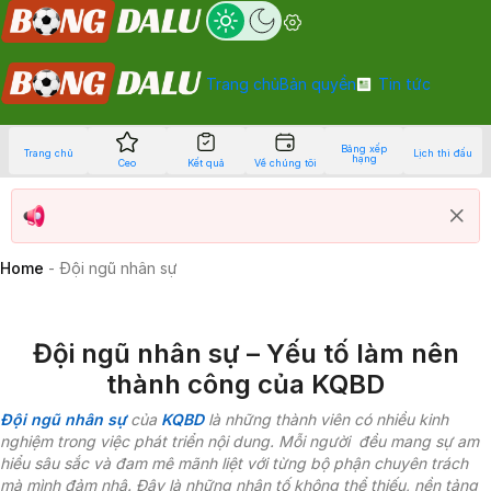
Trang chủ
Bản quyền
Tin tức
Bảng xếp
Trang chủ
Lịch thi đấu
hạng
Ceo
Kết quả
Về chúng tôi
Home
-
Đội ngũ nhân sự
Đội ngũ nhân sự – Yếu tố làm nên
thành công của KQBD
Đội ngũ nhân sự
của
KQBD
là những thành viên có nhiều kinh
nghiệm trong việc phát triển nội dung. Mỗi người đều mang sự am
hiểu sâu sắc và đam mê mãnh liệt với từng bộ phận chuyên trách
mà mình đảm nhậ. Đây là những nhân tố không thể thiếu, nền tảng