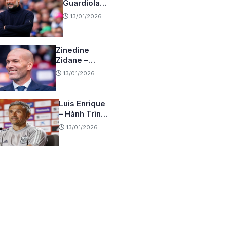
Guardiola-
Hành trình
13/01/2026
của nhà
chiến thuật
vĩ đại
Zinedine
Zidane –
Huyền thoại
13/01/2026
khó quên của
bóng đá
đương đại
Luis Enrique
– Hành Trình
Từ Cầu Thủ
13/01/2026
Tới HLV
Thành Công