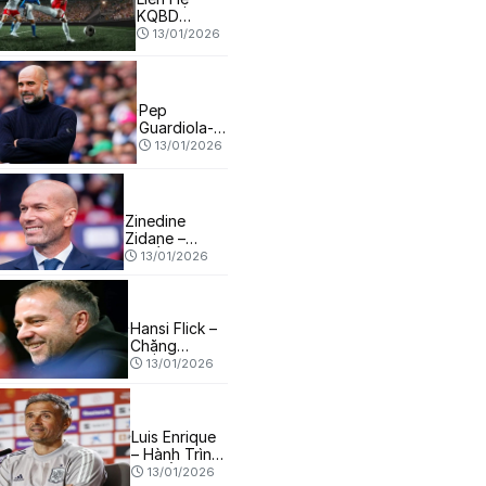
KQBD
Nhanh
13/01/2026
Chóng – Hỗ
Trợ Mọi Lúc
Mọi Nơi
Pep
Guardiola-
Hành trình
13/01/2026
của nhà
chiến thuật
vĩ đại
Zinedine
Zidane –
Huyền thoại
13/01/2026
khó quên của
bóng đá
đương đại
Hansi Flick –
Chặng
Đường Chinh
13/01/2026
Phục Những
Đỉnh Cao Mới
Luis Enrique
– Hành Trình
Từ Cầu Thủ
13/01/2026