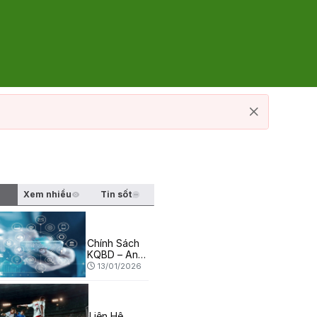
Xem nhiều
Tin sốt
Chính Sách
KQBD – An
Toàn, Minh
13/01/2026
Bạch Và
Quyền Lợi
Ca
Liên Hệ