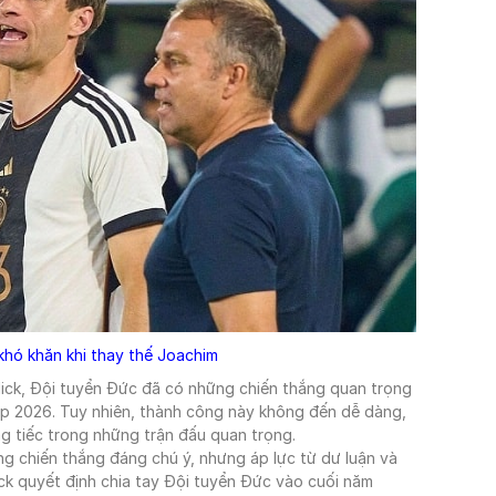
 khó khăn khi thay thế Joachim
Flick, Đội tuyển Đức đã có những chiến thắng quan trọng
up 2026. Tuy nhiên, thành công này không đến dễ dàng,
ng tiếc trong những trận đấu quan trọng.
ng chiến thắng đáng chú ý, nhưng áp lực từ dư luận và
ick quyết định chia tay Đội tuyển Đức vào cuối năm