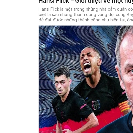
Hansi Flick – Giới thiệu về một h
Hansi Flick là một trong những nhà cầm quân c
biệt là sau những thành công vang dội cùng Baye
để đạt được những thành công như hiện tại, ông