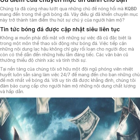
Chúng ta đã cùng nhau lướt qua những chủ đề nóng hổi mà
KQBD
mang đến trong thế giới bóng đá. Vậy điều gì đã khiến chuyên mục
này trở thành tâm điểm thu hút sự chú ý của người hâm mộ?
Tin tức bóng đá được cập nhật siêu liên tục
Không ai muốn phải đối mặt với những sự việc đã cũ đặc biệt là
trong một môn thể thao sôi động như bóng đá. Việc tiếp cận
những nội dung lạc hậu không chỉ gây rối loạn cho người đọc mà
còn có thể dẫn đến những hiểu lầm đáng tiếc. Các văn bản cũ
thường thiếu độ chính xác và tính thời sự.
Tại nền tảng của chúng tôi sở hữu một đội ngũ phóng viên nhiệt
huyết luôn sẵn sàng làm việc 24/7 để mang đến cho bạn những chủ
đề mới nhất về bóng đá. Với uy tín đã được khẳng định, chúng tôi
đảm bảo cung cấp cho người hâm mộ những nội dung chất lượng
và hấp dẫn.