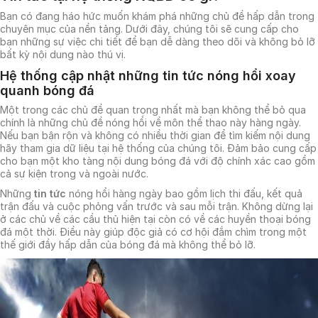
Bạn có đang háo hức muốn khám phá những chủ đề hấp dẫn trong
chuyên mục của nền tảng. Dưới đây, chúng tôi sẽ cung cấp cho
bạn những sự việc chi tiết để bạn dễ dàng theo dõi và không bỏ lỡ
bất kỳ nội dung nào thú vị.
Hệ thống cập nhật những tin tức nóng hổi xoay
quanh bóng đá
Một trong các chủ đề quan trọng nhất mà bạn không thể bỏ qua
chính là những chủ đề nóng hổi về môn thể thao này hàng ngày.
Nếu bạn bận rộn và không có nhiều thời gian để tìm kiếm nội dung
hãy tham gia dữ liệu tại hệ thống của chúng tôi. Đảm bảo cung cấp
cho bạn một kho tàng nội dung bóng đá với độ chính xác cao gồm
cả sự kiện trong và ngoài nước.
Những
tin tức
nóng hổi hàng ngày bao gồm lịch thi đấu, kết quả
trận đấu và cuộc phỏng vấn trước và sau mỗi trận. Không dừng lại
ở các chủ về các cầu thủ hiện tại còn có về các huyền thoại bóng
đá một thời. Điều này giúp độc giả có cơ hội đắm chìm trong một
thế giới đầy hấp dẫn của bóng đá mà không thể bỏ lỡ.