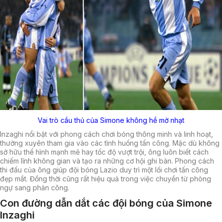
Vai trò cầu thủ của Simone không hề mờ nhạt
Inzaghi nổi bật với phong cách chơi bóng thông minh và linh hoạt,
thường xuyên tham gia vào các tình huống tấn công. Mặc dù không
sở hữu thể hình mạnh mẽ hay tốc độ vượt trội, ông luôn biết cách
chiếm lĩnh không gian và tạo ra những cơ hội ghi bàn. Phong cách
thi đấu của ông giúp đội bóng Lazio duy trì một lối chơi tấn công
đẹp mắt. Đồng thời cũng rất hiệu quả trong việc chuyển từ phòng
ngự sang phản công.
Con đường dẫn dắt các đội bóng của Simone
Inzaghi