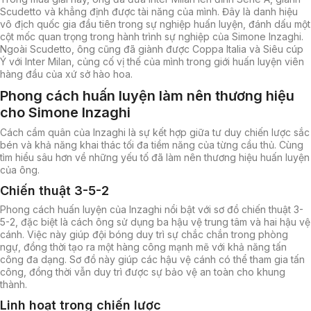
Scudetto và khẳng định được tài năng của mình. Đây là danh hiệu
vô địch quốc gia đầu tiên trong sự nghiệp huấn luyện, đánh dấu một
cột mốc quan trọng trong hành trình sự nghiệp của Simone Inzaghi.
Ngoài Scudetto, ông cũng đã giành được Coppa Italia và Siêu cúp
Ý với Inter Milan, củng cố vị thế của mình trong giới huấn luyện viên
hàng đầu của xứ sở hào hoa.
Phong cách huấn luyện làm nên thương hiệu
cho Simone Inzaghi
Cách cầm quân của Inzaghi là sự kết hợp giữa tư duy chiến lược sắc
bén và khả năng khai thác tối đa tiềm năng của từng cầu thủ. Cùng
tìm hiểu sâu hơn về những yếu tố đã làm nên thương hiệu huấn luyện
của ông.
Chiến thuật 3-5-2
Phong cách huấn luyện của Inzaghi nổi bật với sơ đồ chiến thuật 3-
5-2, đặc biệt là cách ông sử dụng ba hậu vệ trung tâm và hai hậu vệ
cánh. Việc này giúp đội bóng duy trì sự chắc chắn trong phòng
ngự, đồng thời tạo ra một hàng công mạnh mẽ với khả năng tấn
công đa dạng. Sơ đồ này giúp các hậu vệ cánh có thể tham gia tấn
công, đồng thời vẫn duy trì được sự bảo vệ an toàn cho khung
thành.
Linh hoạt trong chiến lược