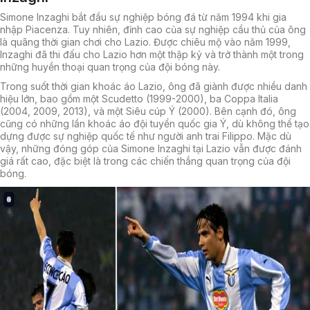
Simone Inzaghi bắt đầu sự nghiệp bóng đá từ năm 1994 khi gia
nhập Piacenza. Tuy nhiên, đỉnh cao của sự nghiệp cầu thủ của ông
là quãng thời gian chơi cho Lazio. Được chiêu mộ vào năm 1999,
Inzaghi đã thi đấu cho Lazio hơn một thập kỷ và trở thành một trong
những huyền thoại quan trọng của đội bóng này.
Trong suốt thời gian khoác áo Lazio, ông đã giành được nhiều danh
hiệu lớn, bao gồm một Scudetto (1999-2000), ba Coppa Italia
(2004, 2009, 2013), và một Siêu cúp Ý (2000). Bên cạnh đó, ông
cũng có những lần khoác áo đội tuyển quốc gia Ý, dù không thể tạo
dựng được sự nghiệp quốc tế như người anh trai Filippo. Mặc dù
vậy, những đóng góp của Simone Inzaghi tại Lazio vẫn được đánh
giá rất cao, đặc biệt là trong các chiến thắng quan trọng của đội
bóng.