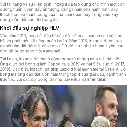
Với tài năng và sự kiên định, Inzaghi đã tạo dựng cho mình một con
đường huấn luyện đầy ấn tượng. Cùng khám phá hành trình đầy
thách thức và thành công của nhà cầm quân này trong việc xây
dựng, dẫn dắt các đội bóng lớn.
Khởi đầu sự nghiệp HLV
Vào năm 2010, ông bắt đầu từ các đội trẻ của Lazio với cơ hội học
hỏi và phát triển kỹ năng huấn luyện. Năm 2016, Inzaghi được trao
cơ hội dẫn dắt đội một của Lazio. Từ đó, sự nghiệp huấn luyện của
ông đã bước sang một trang mới.
Tại Lazio, Inzaghi đã thành công ngay từ những mùa giải đầu tiên.
Ông giúp đội bóng giành Coppa Italia 2019 và hai Siêu cúp Ý (2017,
2019). Đặc biệt, Inzaghi đã giúp Lazio trở lại mạnh mẽ tại Serie A. Đội
bóng mà ông dẫn dắt luôn nằm trong top 4 của giải đấu, cạnh tranh
trực tiếp với các đội bóng lớn như Juventus và Inter Milan.