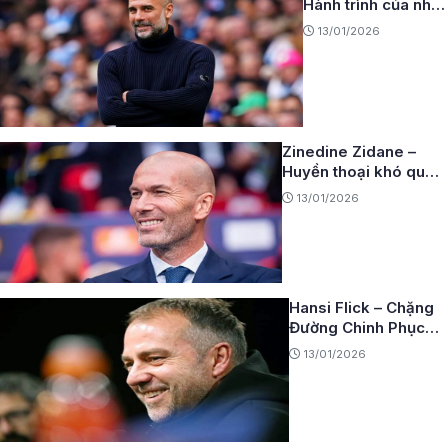
Hành trình của nhà
chiến thuật vĩ đại
13/01/2026
Zinedine Zidane –
Huyền thoại khó quên
của bóng đá đương
13/01/2026
đại
Hansi Flick – Chặng
Đường Chinh Phục
Những Đỉnh Cao Mới
13/01/2026