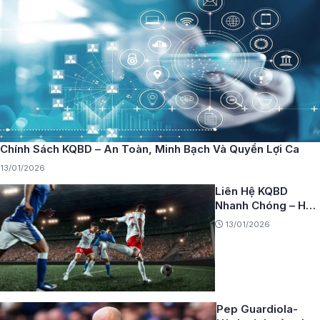
Chính Sách KQBD – An Toàn, Minh Bạch Và Quyền Lợi Ca
13/01/2026
Liên Hệ KQBD
Nhanh Chóng – Hỗ
Trợ Mọi Lúc Mọi Nơi
13/01/2026
Pep Guardiola-