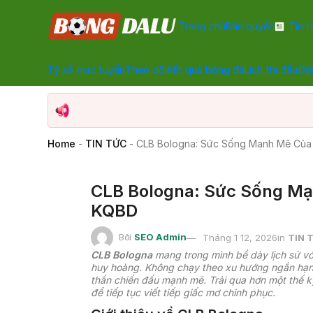
Trang chủ
Bản quyền
Tin t
Tỷ số trực tuyến
Theo dõi
Kết quả bóng đá
Lịch thi đấu
Đội
Home
-
TIN TỨC
-
CLB Bologna: Sức Sống Mạnh Mẽ Của
CLB Bologna: Sức Sống Mạ
KQBD
Bởi
SEO Admin
Tháng 1 12, 2026
in
TIN 
CLB Bologna
mang trong mình bề dày lịch sử vớ
huy hoàng. Không chạy theo xu hướng ngắn hạn, đ
thần chiến đấu mạnh mẽ. Trải qua hơn một thế k
để tiếp tục viết tiếp giấc mơ chinh phục.