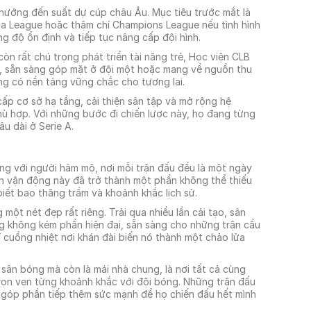
hướng đến suất dự cúp châu Âu. Mục tiêu trước mắt là
opa League hoặc thậm chí Champions League nếu tình hình
ng độ ổn định và tiếp tục nâng cấp đội hình.
òn rất chú trọng phát triển tài năng trẻ, Học viện CLB
ng, sẵn sàng góp mặt ở đội một hoặc mang về nguồn thu
ng có nền tảng vững chắc cho tương lai.
ấp cơ sở hạ tầng, cải thiện sân tập và mở rộng hệ
hù hợp. Với những bước đi chiến lược này, họ đang từng
u dài ở Serie A.
ng với người hâm mộ, nơi mỗi trận đấu đều là một ngày
ân vận động này đã trở thành một phần không thể thiếu
biết bao thăng trầm và khoảnh khắc lịch sử.
một nét đẹp rất riêng. Trải qua nhiều lần cải tạo, sân
g không kém phần hiện đại, sẵn sàng cho những trận cầu
í cuồng nhiệt nơi khán đài biến nó thành một chảo lửa
 sân bóng mà còn là mái nhà chung, là nơi tất cả cùng
rọn vẹn từng khoảnh khắc với đội bóng. Những trận đấu
 góp phần tiếp thêm sức mạnh để họ chiến đấu hết mình