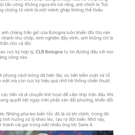
 tấn công. Không ngoa khi nói rằng, anh chính là “bộ
ng chứng tỏ mình là một mảnh ghép không thể thiếu
anh chàng trấn giữ của Bologna luôn khiến đối thủ nản
 nhanh như chớp, kinh nghiệm đầy mình, anh không chỉ là
thần cho cả đội.
ào cực kỳ hợp lý,
CLB Bologna
tự tin đương đầu với mọi
hàng công nào.
ới phong cách bóng đá hiện đại, ưu tiên kiểm soát và tổ
p mắt mà còn cực kỳ hiệu quả nhờ hệ thống chiến thuật
ác tiền vệ di chuyển linh hoạt để cầm nhịp trận đấu. Khi
ssing quyết liệt ngay trên phần sân đối phương, khiến đối
. Những pha leo biến tốc độ là vũ khí chính, trong đó
 tình huống xử lý khéo léo, tạo ra đột biến. Nhờ vậy,
thành cái gai trong mắt nhiều ông lớn Serie A.