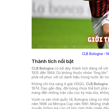
CLB Bologna – N
Thành tích nổi bật
CLB Bologna
có bề dày thành tích đáng nể với 7
1925 đến 1964. Dù không thuộc nhóm “ông lớn” 
phải nể phục với số danh hiệu trong nước ấn tư
Không chỉ tỏa sáng ở giải VĐQG,
CLB Bologna
1974. Dạo gần đây, đội bóng chưa thể bứt phá đ
mang đến những trận cầu cực kỳ máu lửa, không 
Vươn ra sân chơi quốc tế, Bologna cũng có nhữ
năm 1998 và Mitropa Cup năm 1961. Những chiế
truyền thống mà còn sở hữu tinh thần chiến đấu 