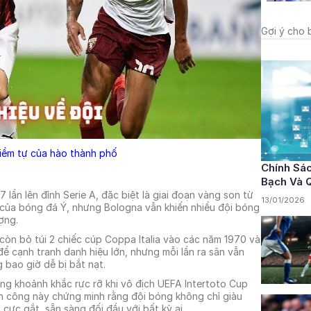
Gợi ý cho 
iềm tự của hào thành phố
Chính Sá
Bạch Và 
 lần lên đỉnh Serie A, đặc biệt là giai đoạn vàng son từ
13/01/2026
của bóng đá Ý, nhưng Bologna vẫn khiến nhiều đội bóng
ợng.
còn bỏ túi 2 chiếc cúp Coppa Italia vào các năm 1970 và
ể cạnh tranh danh hiệu lớn, nhưng mỗi lần ra sân vẫn
bao giờ dễ bị bắt nạt.
ng khoảnh khắc rực rỡ khi vô địch UEFA Intertoto Cup
n công này chứng minh rằng đội bóng không chỉ giàu
cực gắt, sẵn sàng đối đầu với bất kỳ ai.