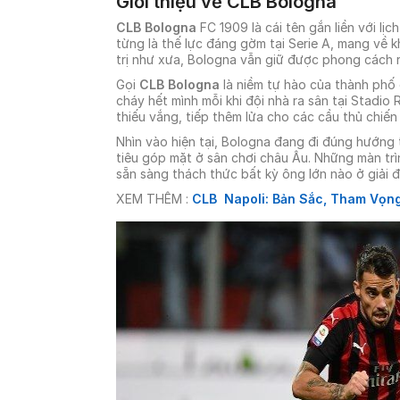
Giới thiệu về CLB Bologna
CLB Bologna
FC 1909 là cái tên gắn liền với lị
từng là thế lực đáng gờm tại Serie A, mang về k
trị như xưa, Bologna vẫn giữ được phong cách r
Gọi
CLB Bologna
là niềm tự hào của thành phố 
cháy hết mình mỗi khi đội nhà ra sân tại Stadio 
thiếu vắng, tiếp thêm lửa cho các cầu thủ chiến
Nhìn vào hiện tại, Bologna đang đi đúng hướng 
tiêu góp mặt ở sân chơi châu Âu. Những màn trì
sẵn sàng thách thức bất kỳ ông lớn nào ở giải 
XEM THÊM :
CLB Napoli: Bản Sắc, Tham Vọn