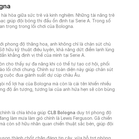
ogna
hài hòa giữa sức trẻ và kinh nghiệm. Những tài năng trẻ
c giúp đội bóng thi đấu ổn định tại Serie A. Trong số
an trọng trong lối chơi của Bologna.
ới phong độ thăng hoa, anh không chỉ là chân sút chủ
Sở hữu kỹ thuật điêu luyện, khả năng dứt điểm lạnh lùng
ần khẳng định vị thế của mình tại Serie A.
òn cho thấy sự đa năng khi có thể tự tạo cơ hội, phối
 lối chơi chung. Chính sự toàn diện này giúp chân sút
g cuộc đua giành suất dự cúp châu Âu.
gòi nổ lợi hại của Bologna mà còn là cái tên khiến nhiều
hong độ ấn tượng, tương lai của anh hứa hẹn sẽ còn bùng
 chính là chìa khóa giúp
CLB Bologna
duy trì phong độ
 đang làm mưa làm gió chính là Lewis Ferguson. Gã chiến
mà còn sở hữu nhãn quan chiến thuật sắc bén, giúp đội
guson thành chốt chặn đáng tin cậy, vừa hỗ trợ phòng