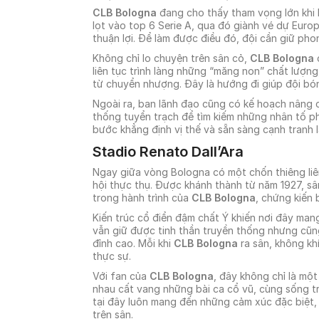
CLB Bologna
đang cho thấy tham vọng lớn khi 
lọt vào top 6 Serie A, qua đó giành vé dự Eur
thuận lợi. Để làm được điều đó, đội cần giữ pho
Không chỉ lo chuyện trên sân cỏ,
CLB Bologna
c
liên tục trình làng những “măng non” chất lượ
từ chuyển nhượng. Đây là hướng đi giúp đội bó
Ngoài ra, ban lãnh đạo cũng có kế hoạch nâng c
thống tuyển trạch để tìm kiếm những nhân tố p
bước khẳng định vị thế và sẵn sàng cạnh tranh lâ
Stadio Renato Dall’Ara
Ngay giữa vòng Bologna có một chốn thiêng liê
hội thực thụ. Được khánh thành từ năm 1927, s
trong hành trình của
CLB Bologna
, chứng kiến 
Kiến trúc cổ điển đậm chất Ý khiến nơi đây mang 
vẫn giữ được tinh thần truyền thống nhưng cũn
đỉnh cao. Mỗi khi
CLB Bologna
ra sân, không kh
thực sự.
Với fan của
CLB Bologna
, đây không chỉ là một
nhau cất vang những bài ca cổ vũ, cùng sống t
tại đây luôn mang đến những cảm xúc đặc biệt,
trên sân.