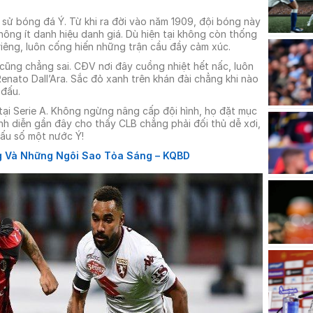
ch sử bóng đá Ý. Từ khi ra đời vào năm 1909, đội bóng này
hông ít danh hiệu danh giá. Dù hiện tại không còn thống
iêng, luôn cống hiến những trận cầu đầy cảm xúc.
cũng chẳng sai. CĐV nơi đây cuồng nhiệt hết nấc, luôn
Renato Dall’Ara. Sắc đỏ xanh trên khán đài chẳng khi nào
 đấu.
tại Serie A. Không ngừng nâng cấp đội hình, họ đặt mục
nh diễn gần đây cho thấy CLB chẳng phải đối thủ dễ xơi,
đấu số một nước Ý!
g Và Những Ngôi Sao Tỏa Sáng – KQBD