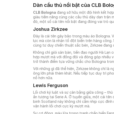
Dàn cầu thủ nổi bật của CLB Bol
CLB Bologna
đang sở hữu một đội hình kết hợp 
giàu tiềm năng cùng các cầu thủ dày dạn trận mạ
đó, một số cái tên nổi bật đang đóng vai trò qu
Joshua Zirkzee
Đây là cái tên gây bão trong màu áo Bologna. V
lực mà còn là nhân tố đột biến trên hàng công. 
cùng tư duy chiến thuật sắc bén, Zirkzee đang d
Không chỉ giỏi sân bàn, tiền đạo người Hà Lan c
hợp mượt mà với đồng đội và đóng góp nhiều vào
trở thành điểm tựa vững chắc cho Bologna tron
Với những gì đã thể hiện, Zirkzee không chỉ là n
ông lớn phải thèm khát. Nếu tiếp tục duy trì p
nổ hơn nữa.
Lewis Ferguson
Lối chơi kỷ luật và sự cân bằng giữa công – thủ
ấn tượng tại Serie A. Ở tuyến giữa, một cái tên
binh Scotland này không chỉ cầm nhịp cực đỉnh 
vận hành lối chơi cực kỳ mượt mà.
Sự cơ động, máu lửa trong tranh chấp biển Fer