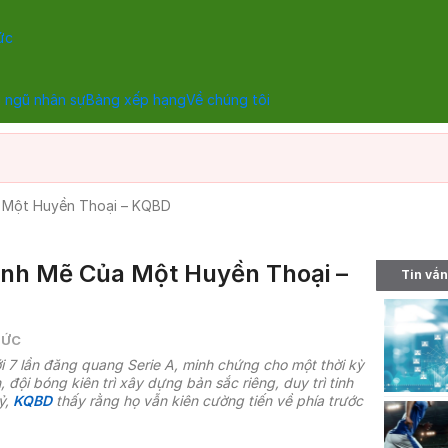
ức
 ngũ nhân sự
Bảng xếp hạng
Về chúng tôi
 Một Huyền Thoại – KQBD
nh Mẽ Của Một Huyền Thoại –
Tin vắn
TỨC
i 7 lần đăng quang Serie A, minh chứng cho một thời kỳ
ội bóng kiên trì xây dựng bản sắc riêng, duy trì tinh
ỷ,
KQBD
thấy rằng họ vẫn kiên cường tiến về phía trước