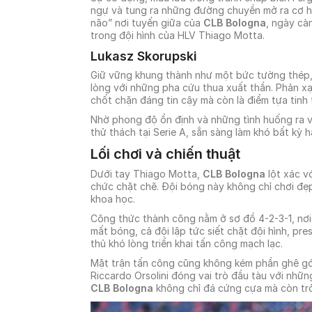
ngự và tung ra những đường chuyền mở ra cơ hội
não” nơi tuyến giữa của
CLB Bologna
, ngày cà
trong đội hình của HLV Thiago Motta.
Lukasz Skorupski
Giữ vững khung thành như một bức tường thép, 
lòng với những pha cứu thua xuất thần. Phản xạ
chốt chặn đáng tin cậy mà còn là điểm tựa tinh 
Nhờ phong độ ổn định và những tình huống ra v
thử thách tại Serie A, sẵn sàng làm khó bất kỳ 
Lối chơi và chiến thuật
Dưới tay Thiago Motta,
CLB Bologna
lột xác v
chức chặt chẽ. Đội bóng này không chỉ chơi đẹ
khoa học.
Công thức thành công nằm ở sơ đồ 4-2-3-1, nơi c
mất bóng, cả đội lập tức siết chặt đội hình, pre
thủ khó lòng triển khai tấn công mạch lạc.
Mặt trận tấn công cũng không kém phần ghê gớm
Riccardo Orsolini đóng vai trò đầu tàu với những
CLB Bologna
không chỉ đá cứng cựa mà còn trở 