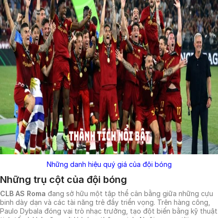
Những danh hiệu quý giá của đội bóng
Những trụ cột của đội bóng
CLB AS Roma
đang sở hữu một tập thể cân bằng giữa những cựu
binh dày dạn và các tài năng trẻ đầy triển vọng. Trên hàng công,
Paulo Dybala đóng vai trò nhạc trưởng, tạo đột biến bằng kỹ thuật