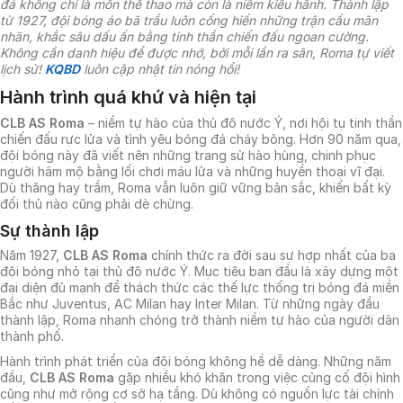
đá không chỉ là môn thể thao mà còn là niềm kiêu hãnh. Thành lập
từ 1927, đội bóng áo bã trầu luôn cống hiến những trận cầu mãn
nhãn, khắc sâu dấu ấn bằng tinh thần chiến đấu ngoan cường.
Không cần danh hiệu để được nhớ, bởi mỗi lần ra sân, Roma tự viết
lịch sử!
KQBD
luôn cập nhật tin nóng hổi!
Hành trình quá khứ và hiện tại
CLB AS Roma
– niềm tự hào của thủ đô nước Ý, nơi hội tụ tinh thần
chiến đấu rực lửa và tình yêu bóng đá cháy bỏng. Hơn 90 năm qua,
đội bóng này đã viết nên những trang sử hào hùng, chinh phục
người hâm mộ bằng lối chơi máu lửa và những huyền thoại vĩ đại.
Dù thăng hay trầm, Roma vẫn luôn giữ vững bản sắc, khiến bất kỳ
đối thủ nào cũng phải dè chừng.
Sự thành lập
Năm 1927,
CLB AS Roma
chính thức ra đời sau sự hợp nhất của ba
đội bóng nhỏ tại thủ đô nước Ý. Mục tiêu ban đầu là xây dựng một
đại diện đủ mạnh để thách thức các thế lực thống trị bóng đá miền
Bắc như Juventus, AC Milan hay Inter Milan. Từ những ngày đầu
thành lập, Roma nhanh chóng trở thành niềm tự hào của người dân
thành phố.
Hành trình phát triển của đội bóng không hề dễ dàng. Những năm
đầu,
CLB AS Roma
gặp nhiều khó khăn trong việc củng cố đội hình
cũng như mở rộng cơ sở hạ tầng. Dù không có nguồn lực tài chính