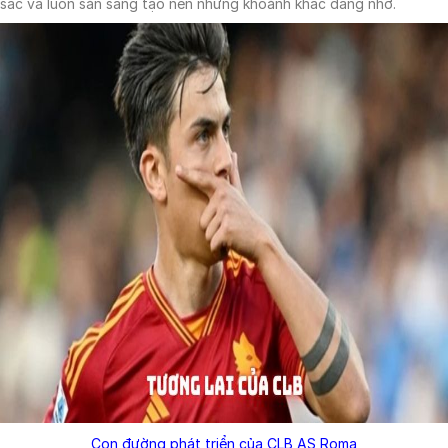
sắc và luôn sẵn sàng tạo nên những khoảnh khắc đáng nhớ.
Con đường phát triển của CLB AS Roma