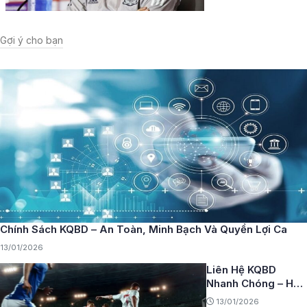
Gợi ý cho bạn
Chính Sách KQBD – An Toàn, Minh Bạch Và Quyền Lợi Ca
13/01/2026
Liên Hệ KQBD
Nhanh Chóng – Hỗ
Trợ Mọi Lúc Mọi Nơi
13/01/2026