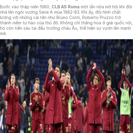
Bước vào thập niên 1980,
CLB AS Roma
một lần nữa mở hội khi đội
nhà lên ngôi vương Serie A mùa 1982-83. Khi ấy, đội hình chất
lượng với những cái tên như Bruno Conti, Roberto Pruzzo trở
thành niềm tự hào của thủ đô. Không chỉ thăng hoa ở giải quốc nội,
họ còn tiến sâu tại đấu trường châu Âu, thể hiện sự vươn lên mạnh
mẽ.