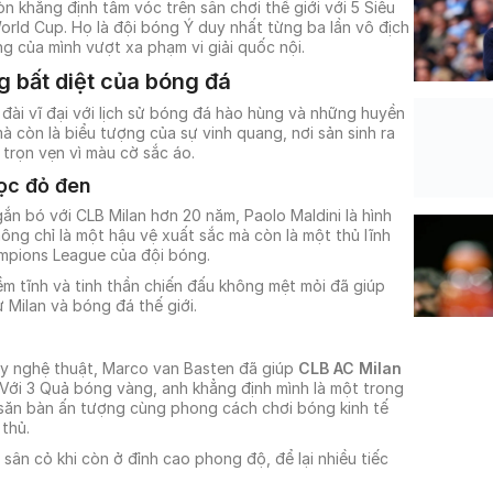
òn khẳng định tầm vóc trên sân chơi thế giới với 5 Siêu
World Cup. Họ là đội bóng Ý duy nhất từng ba lần vô địch
g của mình vượt xa phạm vi giải quốc nội.
g bất diệt của bóng đá
đài vĩ đại với lịch sử bóng đá hào hùng và những huyền
mà còn là biểu tượng của sự vinh quang, nơi sản sinh ra
 trọn vẹn vì màu cờ sắc áo.
ọc đỏ đen
ắn bó với CLB Milan hơn 20 năm, Paolo Maldini là hình
ông chỉ là một hậu vệ xuất sắc mà còn là một thủ lĩnh
ampions League của đội bóng.
m tĩnh và tinh thần chiến đấu không mệt mỏi đã giúp
ử Milan và bóng đá thế giới.
y nghệ thuật, Marco van Basten đã giúp
CLB AC Milan
. Với 3 Quả bóng vàng, anh khẳng định mình là một trong
g săn bàn ấn tượng cùng phong cách chơi bóng kinh tế
thủ.
sân cỏ khi còn ở đỉnh cao phong độ, để lại nhiều tiếc