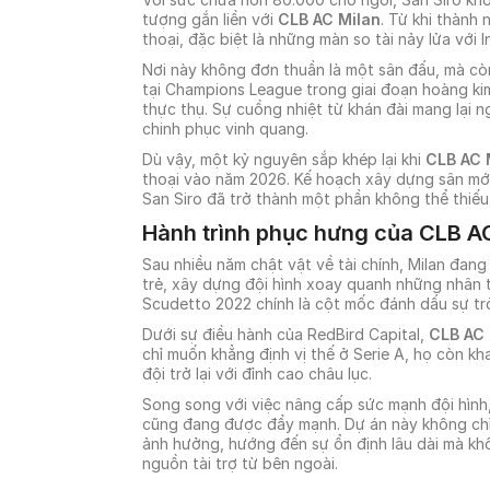
tượng gắn liền với
CLB AC Milan
. Từ khi thành
thoại, đặc biệt là những màn so tài nảy lửa với I
Nơi này không đơn thuần là một sân đấu, mà còn
tại Champions League trong giai đoạn hoàng kim
thực thụ. Sự cuồng nhiệt từ khán đài mang lại 
chinh phục vinh quang.
Dù vậy, một kỷ nguyên sắp khép lại khi
CLB AC 
thoại vào năm 2026. Kế hoạch xây dựng sân mới 
San Siro đã trở thành một phần không thể thiếu 
Hành trình phục hưng của CLB A
Sau nhiều năm chật vật về tài chính, Milan đang
trẻ, xây dựng đội hình xoay quanh những nhân t
Scudetto 2022 chính là cột mốc đánh dấu sự trở
Dưới sự điều hành của RedBird Capital,
CLB AC 
chỉ muốn khẳng định vị thế ở Serie A, họ còn 
đội trở lại với đỉnh cao châu lục.
Song song với việc nâng cấp sức mạnh đội hìn
cũng đang được đẩy mạnh. Dự án này không chỉ 
ảnh hưởng, hướng đến sự ổn định lâu dài mà kh
nguồn tài trợ từ bên ngoài.