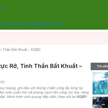
ức
 ngũ nhân sự
Bảng xếp hạng
Về chúng tôi
nh Thần Bất Khuất – KQBD
ực Rỡ, Tinh Thần Bất Khuất –
Tin vắn
TỨC
uy hoàng, ghi dấu với những chiến công lẫy lừng tại
en luôn cuốn hút với phong cách tấn công rực lửa, hàng
đại. Hành trình vinh quang tiếp diễn, theo dõi tại
KQBD
!