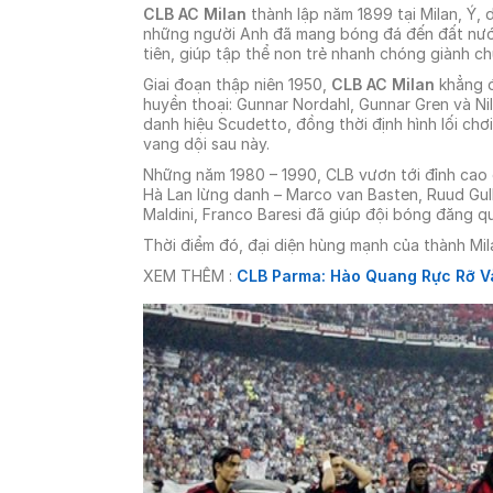
CLB AC Milan
thành lập năm 1899 tại Milan, Ý, 
những người Anh đã mang bóng đá đến đất nước n
tiên, giúp tập thể non trẻ nhanh chóng giành ch
Giai đoạn thập niên 1950,
CLB AC Milan
khẳng đ
huyền thoại: Gunnar Nordahl, Gunnar Gren và Ni
danh hiệu Scudetto, đồng thời định hình lối ch
vang dội sau này.
Những năm 1980 – 1990, CLB vươn tới đỉnh cao c
Hà Lan lừng danh – Marco van Basten, Ruud Gulli
Maldini, Franco Baresi đã giúp đội bóng đăng q
Thời điểm đó, đại diện hùng mạnh của thành Mil
XEM THÊM :
CLB Parma: Hào Quang Rực Rỡ V