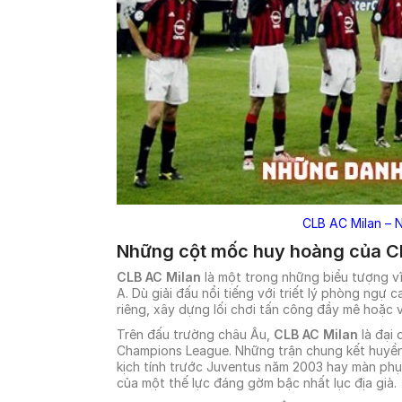
CLB AC Milan – N
Những cột mốc huy hoàng của C
CLB AC Milan
là một trong những biểu tượng vĩ
A. Dù giải đấu nổi tiếng với triết lý phòng ngự
riêng, xây dựng lối chơi tấn công đầy mê hoặc 
Trên đấu trường châu Âu,
CLB AC Milan
là đại
Champions League. Những trận chung kết huyền 
kịch tính trước Juventus năm 2003 hay màn phục
của một thế lực đáng gờm bậc nhất lục địa già.