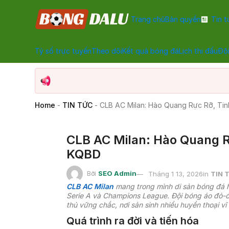
Trang chủ
Bản quyền
Tin t
Tỷ số trực tuyến
Theo dõi
Kết quả bóng đá
Lịch thi đấu
Đội
Home
-
TIN TỨC
-
CLB AC Milan: Hào Quang Rực Rỡ, Ti
CLB AC Milan: Hào Quang R
KQBD
Bởi
SEO Admin
Tháng 1 13, 2026
in
TIN 
CLB AC Milan
mang trong mình di sản bóng đá h
Serie A và Champions League. Đội bóng áo đỏ-đ
thủ vững chắc, nơi sản sinh nhiều huyền thoại vĩ 
Quá trình ra đời và tiến hóa