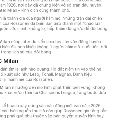
 năm 1926, nơi đây đã chứng kiến vô số trận đấu huyền
nter Milan – kình địch cùng thành phố.
 là thánh địa của người hâm mộ. Những trận đại chiến
 của Rossoneri đã biến San Siro thành một “chảo lửa”
nguồn sức mạnh khổng lồ, tiếp thêm động lực để đội bóng
Milan
cùng Inter dự kiến chia tay sân vận động huyền
hiện đại hơn khiến không ít người hâm mộ nuối tiếc, bới
trong lịch sử của đội bóng.
C Milan
 dần tìm lại ánh hào quang. Họ đặt niềm tin vào thế hệ
ố xuất sắc như Leao, Tonali, Maignan. Danh hiệu
 lại mạnh mẽ của Rossoneri.
Milan
n hướng đến mô hình phát triển bền vững. Không
khao khát vươn tầm tại Champions League, từng bước đưa
h, kế hoạch xây dựng sân vận động mới vào năm 2026
cải thiện nguồn thu mà còn giúp Rossoneri gia tăng tầm
ông phải quá phụ thuộc vào bản quyền truyền hình hay