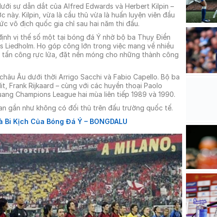
dưới sự dẫn dắt của Alfred Edwards và Herbert Kilpin –
ày. Kilpin, vừa là cầu thủ vừa là huấn luyện viên đầu
ức vô địch quốc gia chỉ sau hai năm thi đấu.
ịnh vị thế số một tại bóng đá Ý nhờ bộ ba Thụy Điển
ls Liedholm. Họ góp công lớn trong việc mang về nhiều
ơi tấn công rực lửa, đặt nền móng cho những thành công
hâu Âu dưới thời Arrigo Sacchi và Fabio Capello. Bộ ba
t, Frank Rijkaard – cùng với các huyền thoại Paolo
uang Champions League hai mùa liên tiếp 1989 và 1990.
an gần như không có đối thủ trên đấu trường quốc tế.
à Bi Kịch Của Bóng Đá Ý – BONGDALU