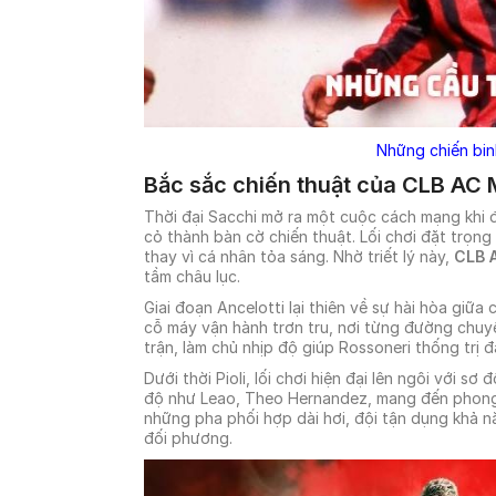
Những chiến bin
Bắc sắc chiến thuật của CLB AC 
Thời đại Sacchi mở ra một cuộc cách mạng khi đ
cỏ thành bàn cờ chiến thuật. Lối chơi đặt trọng
thay vì cá nhân tỏa sáng. Nhờ triết lý này,
CLB 
tầm châu lục.
Giai đoạn Ancelotti lại thiên về sự hài hòa giữa
cỗ máy vận hành trơn tru, nơi từng đường chuyề
trận, làm chủ nhịp độ giúp Rossoneri thống trị
Dưới thời Pioli, lối chơi hiện đại lên ngôi với sơ
độ như Leao, Theo Hernandez, mang đến phong c
những pha phối hợp dài hơi, đội tận dụng khả n
đối phương.