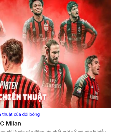
n thuật của đội bóng
AC Milan
ng chỉ là sân vận động lớn nhất nước Ý mà còn là biểu