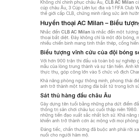
Không chỉ chinh phục châu Âu,
CLB AC Milan
c
cúp châu Âu, 3 Cúp Liên lục địa và 1 FIFA Club 
thế giới cấp CLB, chứng minh rằng sức ảnh hưởn
Huyền thoại AC Milan – Biểu tượn
Nhắc đến
CLB AC Milan
là nhắc đến một tượng 
thoại bất diệt. Đây không chỉ là một đội bóng, 
nhiều chiến binh mang tinh thần thép, cống hiến
Biểu tượng vĩnh cửu của đội bóng s
Với hơn 900 trận thi đấu và toàn bộ sự nghiệp g
mẫu của lòng trung thành và sự tận hiến. Anh kh
thực thụ, góp công lớn vào 5 chức vô địch Ch
Khả năng phòng ngự thông minh, phong thái điề
anh trở thành một tượng đài bất tử trong lịch s
Sát thủ hàng đầu châu Âu
Gây dựng tên tuổi bằng những pha dứt điểm đầ
thống trị sân chơi châu lục cuối thập niên 1980
những tiền đạo xuất sắc nhất lịch sử. Khả năn
khiến anh trở thành cơn ác mộng với mọi phòng 
Đáng tiếc, chấn thương đã buộc anh phải rời xa 
nuối cho người hâm mộ.