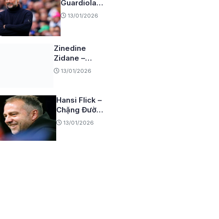
Guardiola-
Hành trình
13/01/2026
của nhà
chiến thuật
vĩ đại
Zinedine
Zidane –
Huyền thoại
13/01/2026
khó quên của
bóng đá
đương đại
Hansi Flick –
Chặng Đường
Chinh Phục
13/01/2026
Những Đỉnh
Cao Mới