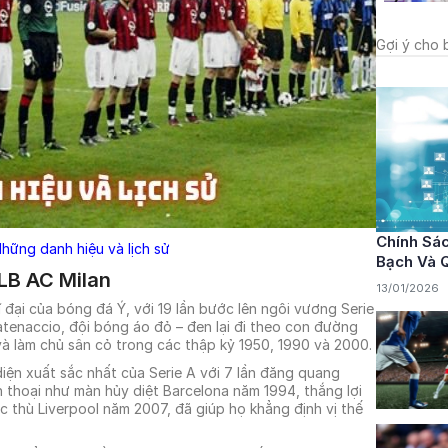
Gợi ý cho 
Chính Sá
hững danh hiệu và lịch sử
Bạch Và 
LB AC Milan
13/01/2026
 đại của bóng đá Ý, với 19 lần bước lên ngôi vương Serie
 catenaccio, đội bóng áo đỏ – đen lại đi theo con đường
và làm chủ sân cỏ trong các thập kỷ 1950, 1990 và 2000.
 diện xuất sắc nhất của Serie A với 7 lần đăng quang
thoại như màn hủy diệt Barcelona năm 1994, thắng lợi
 thù Liverpool năm 2007, đã giúp họ khẳng định vị thế