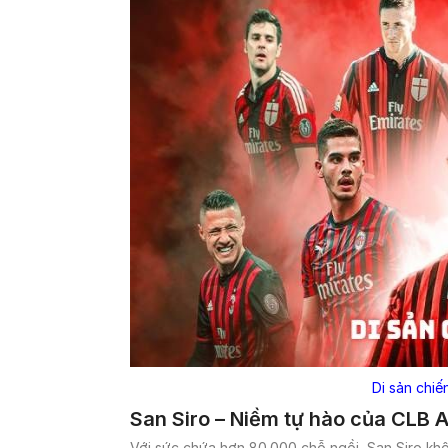
Di sản chiế
San Siro – Niềm tự hào của CLB 
Với sức chứa hơn 80.000 chỗ ngồi, San Siro khô